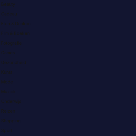
Beauty
Cadeau
Eten & Drinken
Film & Boeken
Fotografie
Games
Gezondheid
Kunst
Mode
Muziek
Onderwijs
Reizen
Shopping
Sport