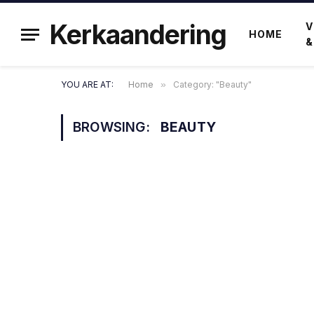
Kerkaandering
V
HOME
&
YOU ARE AT:
Home
»
Category: "Beauty"
BROWSING:
BEAUTY