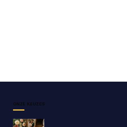
ONZE KEUZES
Hoe maak ik mijn