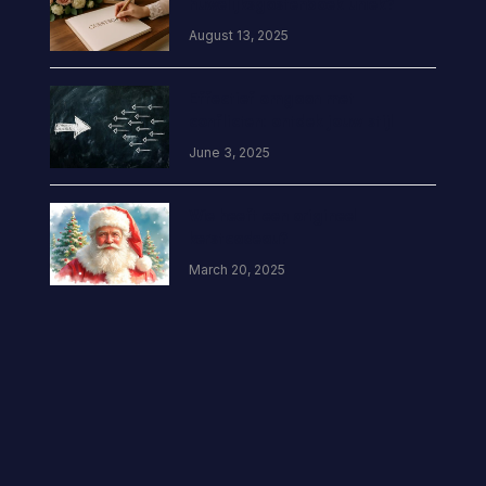
huwelijksgastenboek uniek?
August 13, 2025
Effectief omgaan met
conflicten: ontdek jouw stijl
June 3, 2025
Wie heeft een origineel
kerstcadeau?
March 20, 2025