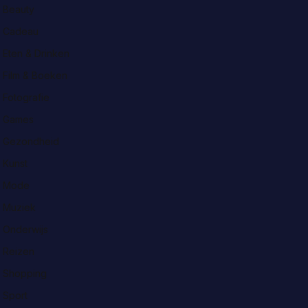
Beauty
Cadeau
Eten & Drinken
Film & Boeken
Fotografie
Games
Gezondheid
Kunst
Mode
Muziek
Onderwijs
Reizen
Shopping
Sport