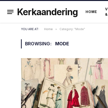
Kerkaandering
V
HOME
&
YOU ARE AT:
Home
»
Category: "Mode"
BROWSING:
MODE