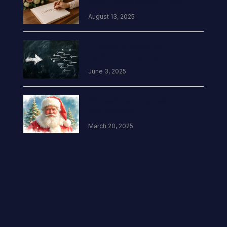
huwelijksgastenboek uniek?
August 13, 2025
Effectief omgaan met
conflicten: ontdek jouw stijl
June 3, 2025
Wie heeft een origineel
kerstcadeau?
March 20, 2025