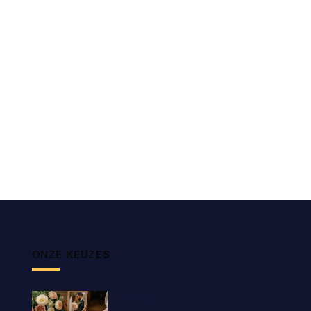
ONZE KEUZES
Hoe maak ik mijn