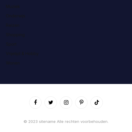
Muziek
Onderwijs
Reizen
Shopping
Sport
Vrijetijd & Hobby
Wonen
Facebook
Twitter
Instagram
Pinterest
TikTok
© 2023 sitename Alle rechten voorbehouden.