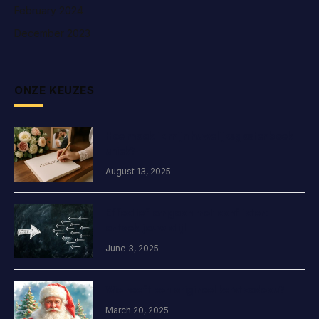
February 2024
December 2023
ONZE KEUZES
Hoe maak ik mijn huwelijksgastenboek
uniek?
August 13, 2025
Effectief omgaan met conflicten:
ontdek jouw stijl
June 3, 2025
Wie heeft een origineel kerstcadeau?
March 20, 2025