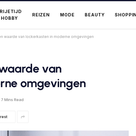
RIJETIJD
REIZEN
MODE
BEAUTY
SHOPPI
 HOBBY
 en waarde van lockerkasten in moderne omgevingen
n waarde van
erne omgevingen
7 Mins Read
rest