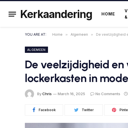
Kerkaandering
V
HOME
&
YOU ARE AT:
Home
»
Algemeen
»
De veelzijdigheid
ALGEMEEN
De veelzijdigheid e
lockerkasten in mod
By
Chris
March 16, 2025
No Comments
Facebook
Twitter
Pinte