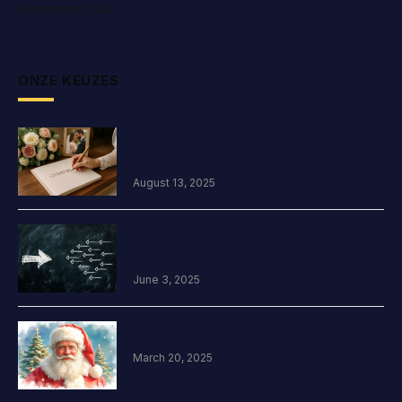
December 2023
ONZE KEUZES
Hoe maak ik mijn huwelijksgastenboek
uniek?
August 13, 2025
Effectief omgaan met conflicten:
ontdek jouw stijl
June 3, 2025
Wie heeft een origineel kerstcadeau?
March 20, 2025