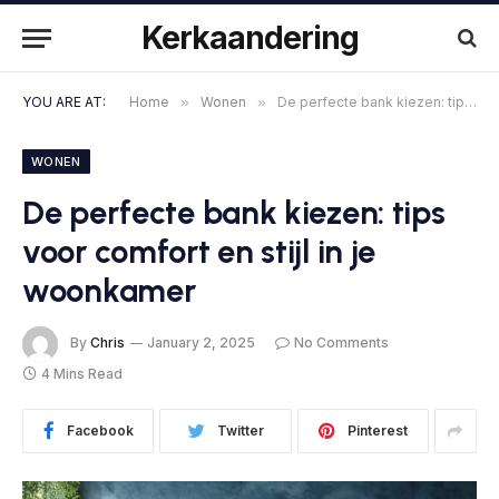
Kerkaandering
YOU ARE AT:
Home
»
Wonen
»
De perfecte bank kiezen: tips voor comfort en stijl in je woonkamer
WONEN
De perfecte bank kiezen: tips
voor comfort en stijl in je
woonkamer
By
Chris
January 2, 2025
No Comments
4 Mins Read
Facebook
Twitter
Pinterest